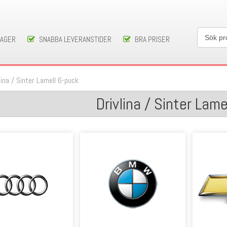
LAGER
SNABBA LEVERANSTIDER
BRA PRISER
lina
/
Sinter Lamell 6-puck
Drivlina / Sinter Lam