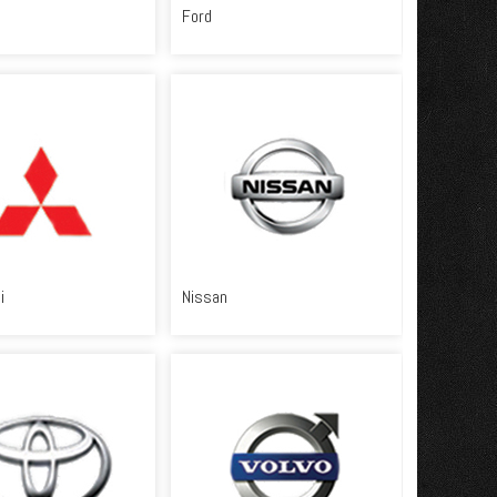
Ford
i
Nissan