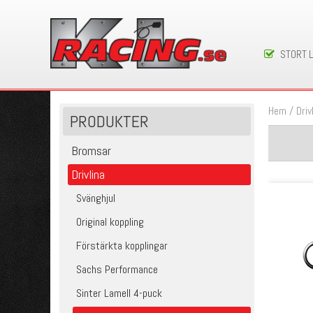
STORT 
Hem
/
Driv
PRODUKTER
Bromsar
Drivlina
Svänghjul
Original koppling
Förstärkta kopplingar
Sachs Performance
Sinter Lamell 4-puck