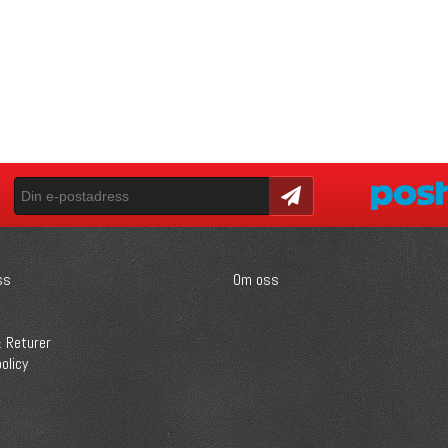
Skicka
ss
Om oss
 Returer
olicy