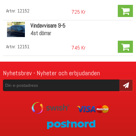
Artnr:
12152
725 Kr
Vindavvisare 9-5
4st dörrar
Artnr:
12151
745 Kr
Nyhetsbrev - Nyheter och erbjudanden
Skicka