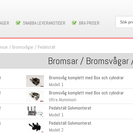
LAGER
SNABBA LEVERANSTIDER
BRA PRISER
msar
/
Bromsvågar / Pedalställ
Bromsar / Bromsvågar /
Bromsvåg komplett med Box och cylindrar
0
Modell 1
Bromsvåg komplett med Box och cylindrar
2
Ultra Aluminium
Pedalställ Golvmonterat
2
Modell 1
Pedalställ Golvmonterat
5
Modell 2