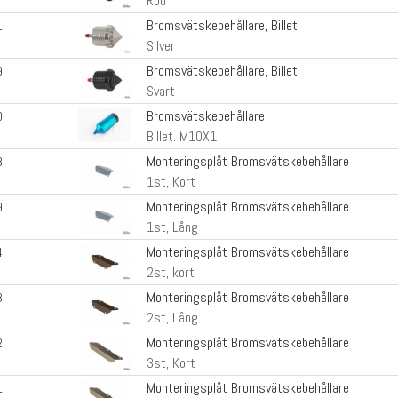
Röd
Bromsvätskebehållare, Billet
1
Silver
Bromsvätskebehållare, Billet
9
Svart
Bromsvätskebehållare
0
Billet. M10X1
Monteringsplåt Bromsvätskebehållare
8
1st, Kort
Monteringsplåt Bromsvätskebehållare
9
1st, Lång
Monteringsplåt Bromsvätskebehållare
4
2st, kort
Monteringsplåt Bromsvätskebehållare
3
2st, Lång
Monteringsplåt Bromsvätskebehållare
2
3st, Kort
Monteringsplåt Bromsvätskebehållare
1