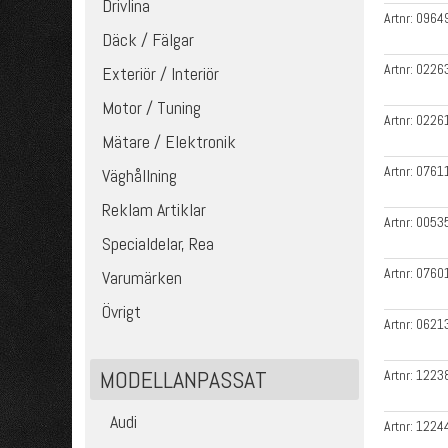
Drivlina
Artnr:
0964
Däck / Fälgar
Artnr:
0226
Exteriör / Interiör
Motor / Tuning
Artnr:
0226
Mätare / Elektronik
Artnr:
0761
Väghållning
Reklam Artiklar
Artnr:
0053
Specialdelar, Rea
Artnr:
0760
Varumärken
Övrigt
Artnr:
0621
MODELLANPASSAT
Artnr:
1223
Audi
Artnr:
1224