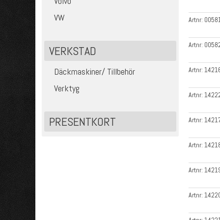
Volvo
VW
Artnr:
0058
Artnr:
0058
VERKSTAD
Artnr:
1421
Däckmaskiner/ Tillbehör
Verktyg
Artnr:
1422
PRESENTKORT
Artnr:
1421
Artnr:
1421
Artnr:
1421
Artnr:
1422