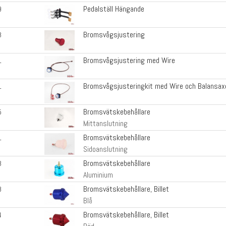
Pedalställ Hängande
9
Bromsvågsjustering
3
Bromsvågsjustering med Wire
1
Bromsvågsjusteringkit med Wire och Balansax
1
Bromsvätskebehållare
5
Mittanslutning
Bromsvätskebehållare
1
Sidoanslutning
Bromsvätskebehållare
3
Aluminium
Bromsvätskebehållare, Billet
8
Blå
Bromsvätskebehållare, Billet
4