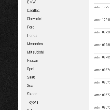
BMW
Artnr:
1225
Cadillac
Chevrolet
Artnr:
1224
Ford
Artnr:
0772
Honda
Mercedes
Artnr:
0978
Mitsubishi
Artnr:
0978
Nissan
Opel
Artnr:
0957
Saab
Artnr:
0957
Seat
Skoda
Artnr:
0957
Toyota
Artnr:
0957