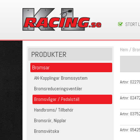
STORT 
Hem
/
Bro
PRODUKTER
Bromsar
AN-Kopplingar Bromssystem
Artnr:
0227
Bromsreduceringsventiler
Artnr:
0247
Bromsvågar / Pedalställ
Handbroms/ Tillbehör
Artnr:
0375
Bromsrör, Nipplar
Artnr:
0542
Bromsvätska