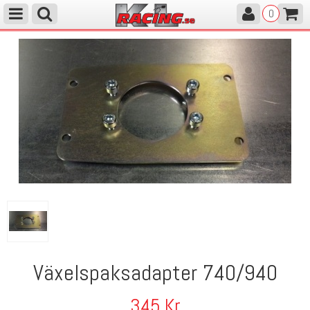
0
Växelspaksadapter 740/940
345
Kr