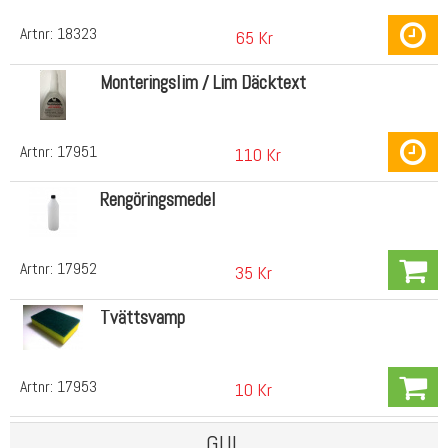
Artnr:
18323
65 Kr
Monteringslim / Lim Däcktext
Artnr:
17951
110 Kr
Rengöringsmedel
Artnr:
17952
35 Kr
Tvättsvamp
Artnr:
17953
10 Kr
GUL