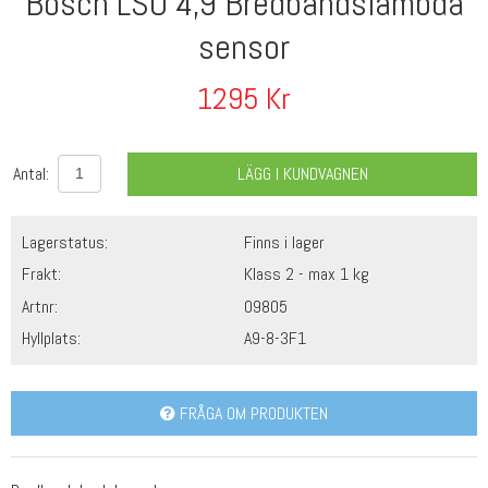
Bosch LSU 4,9 Bredbandslambda
sensor
1295
Kr
Antal:
LÄGG I KUNDVAGNEN
Lagerstatus:
Finns i lager
Frakt:
Klass 2 - max 1 kg
Artnr:
09805
Hyllplats:
A9-8-3F1
FRÅGA OM PRODUKTEN