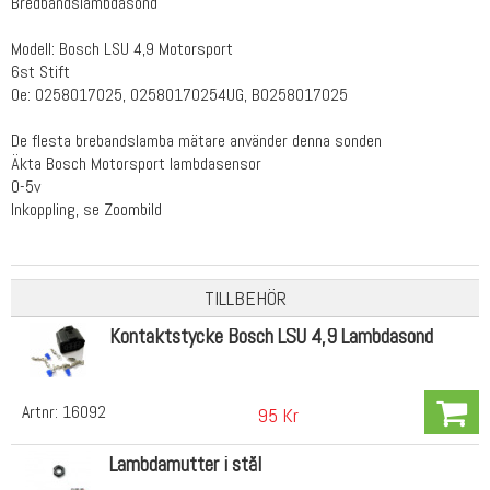
Bredbandslambdasond
Modell: Bosch LSU 4,9 Motorsport
6st Stift
Oe: 0258017025, 02580170254UG, B0258017025
De flesta brebandslamba mätare använder denna sonden
Äkta Bosch Motorsport lambdasensor
0-5v
Inkoppling, se Zoombild
TILLBEHÖR
Kontaktstycke Bosch LSU 4,9 Lambdasond
Artnr:
16092
95 Kr
Lambdamutter i stål