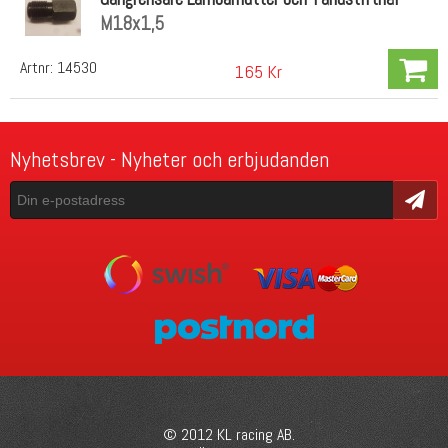
M18x1,5
Artnr:
14530
165 Kr
Nyhetsbrev - Nyheter och erbjudanden
Skicka
© 2012 KL racing AB.