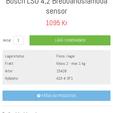
Bosch LSU 4,2 Bredbandslambda
sensor
1095
Kr
Antal:
LÄGG I KUNDVAGNEN
Lagerstatus:
Finns i lager
Frakt:
Klass 2 - max 1 kg
Artnr:
15428
Hyllplats:
A10-4-3F1
FRÅGA OM PRODUKTEN