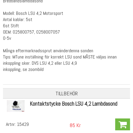
Bredbandslambdasond
Modell: Bosch LSU 4,2 Motorsport
Antal kablar: 5st
6st Stift
OEM: 025800757, 0258007057
0-5v
Många eftermarknadssprut använderdenna sonden
Tips: MTune inställning för korrekt LSU sond MÅSTE väljas innan
inkoppling sker. DVS LSU 4,2 eller LSU 4,9
inkoppling, se zoombild
TILLBEHÖR
Kontaktstycke Bosch LSU 4,2 Lambdasond
Artnr:
15429
85 Kr