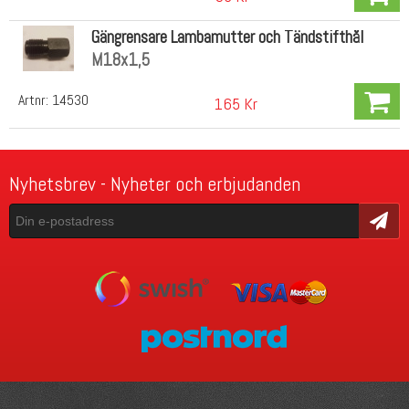
Gängrensare Lambamutter och Tändstifthål
M18x1,5
Artnr:
14530
165 Kr
Nyhetsbrev - Nyheter och erbjudanden
Skicka